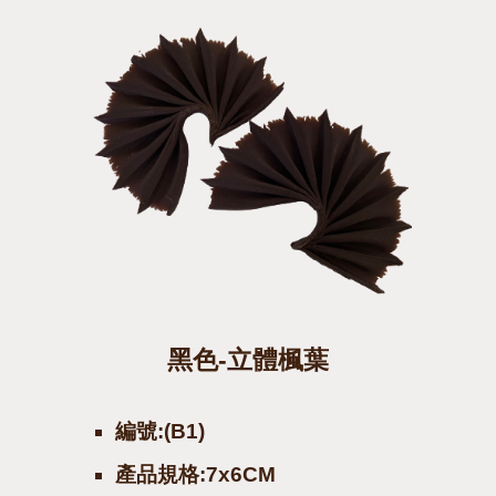
黑色-立體楓葉
編號:(B1)
產品規格:7x6CM