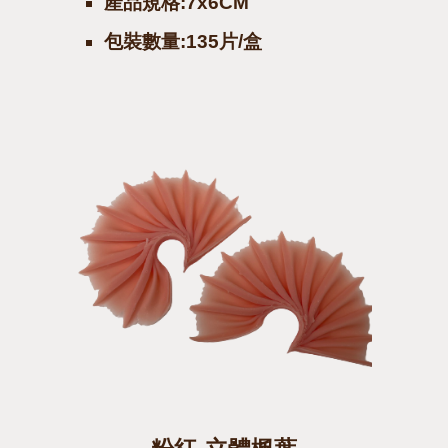
產品規格:7x6CM
包裝數量:135片/盒