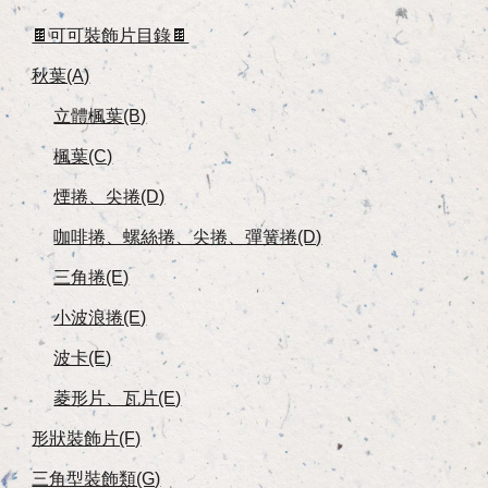
🍫可可裝飾片目錄🍫
秋葉(A)
立體楓葉(B)
楓葉(C)
煙捲、尖捲(D)
咖啡捲、螺絲捲、尖捲、彈簧捲(D)
三角捲(E)
小波浪捲(E)
波卡(E)
菱形片、瓦片(E)
形狀裝飾片(F)
三角型裝飾類(G)