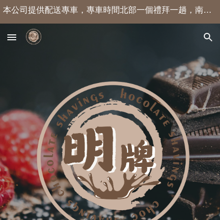
本公司提供配送專車，專車時間北部一個禮拜一趟，南部為兩個禮拜一趟。提供宅配服務滿3000免運費
Skip to main content
Skip to navigation