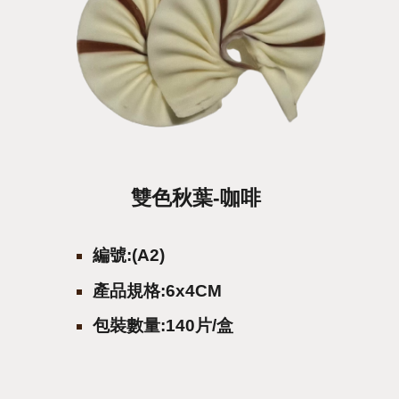
雙色秋葉-咖啡
編號:(A2)
產品規格:6x4CM
包裝數量:
140片/盒