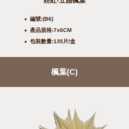
粉紅-立體楓葉
編號:(B
6
)
產品規格:7x6CM
包裝數量:135片/盒
楓葉(C)