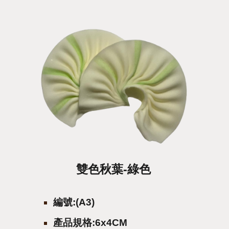
雙色秋葉-綠色
編號:(A3)
產品規格:6x4CM