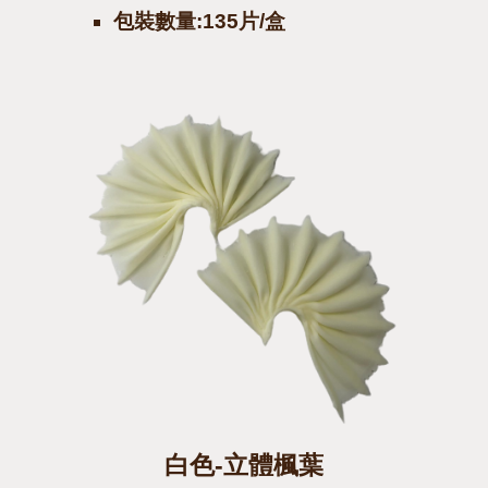
包裝數量:135片/盒
白色
-立體楓葉