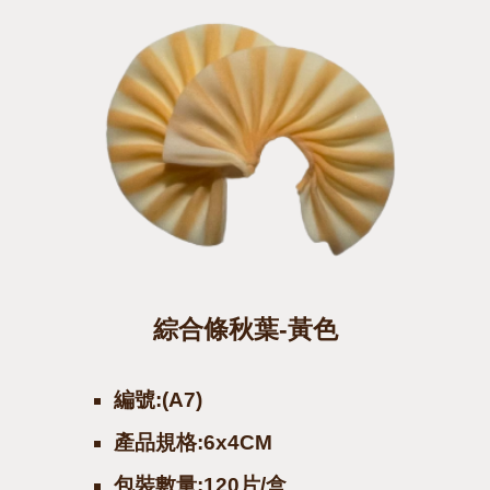
綜合條秋葉-黃色
編號:(A7)
產品規格:6x4CM
包裝數量:120片/盒