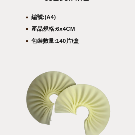
編號:(A4)
產品規格:6x4CM
包裝數量:
140片/盒