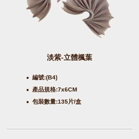
淡紫-立體楓葉
編號:(B4)
產品規格:7x6CM
包裝數量:135片/盒